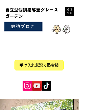
自立型個別指導塾グレース
ME
NU
ガーデン
勉強ブログ
受け入れ状況＆塾実績