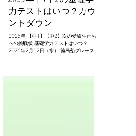
2025年中1中2の基礎学
力テストはいつ？カウ
ントダウン
2025年 【中1】【中2】次の受験生たち
への挑戦状 基礎学力テストはいつ？
2025年2月12日（水） 徳島塾グレースガ
ーデン 〒770-8023 徳島県徳島市勝占町
原２３−１ 福原貸店舗 2 電話番号：
088-660-4279 HP： ...