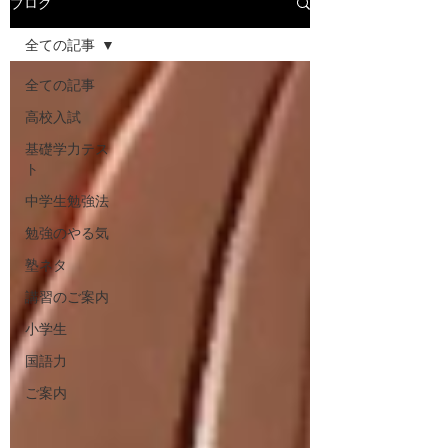
ブログ
全ての記事
全ての記事
高校入試
基礎学力テス
ト
中学生勉強法
勉強のやる気
塾ネタ
講習のご案内
小学生
国語力
ご案内