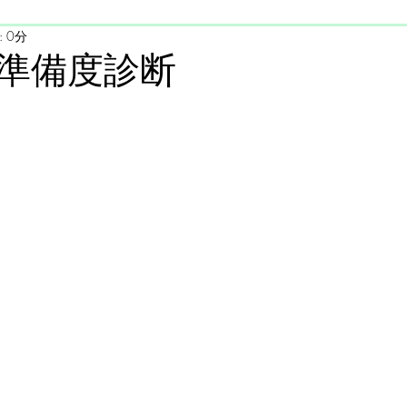
 0分
準備度診断