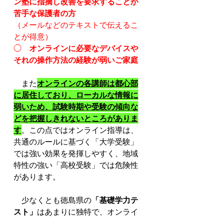
ン塾に指摘し改善を要求することが
苦手な保護者の方
（メールなどのテキストで伝えるこ
とが得意）
◯　
オンラインに必要なデバイスや
それの操作方法の経験が弱いご家庭
　また
オンラインの各講師は都心部
に居住しており、ローカルな情報に
弱いため、試験時期や受験の傾向な
どを把握しきれないところがありま
す
。この点ではオンライン指導は、
共通のルールに基づく「大学受験」
では強い効果を発揮しやすく、地域
特性の強い「高校受験」では危険性
があります。
　少なくとも徳島県の
「基礎学力テ
スト」
はあまりに独特で、オンライ