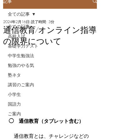
記事
全ての記事
2024年2月16日
読了時間: 3分
全ての記事
通信教育/オンライン指導
高校入試
の限界について
基礎学力テスト
中学生勉強法
勉強のやる気
塾ネタ
講習のご案内
小学生
国語力
ご案内
◯　通信教育（タブレット含む）
　通信教育とは、チャレンジなどの