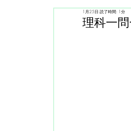
1月25日
読了時間: 1分
国語力
ご案内
理科一問一