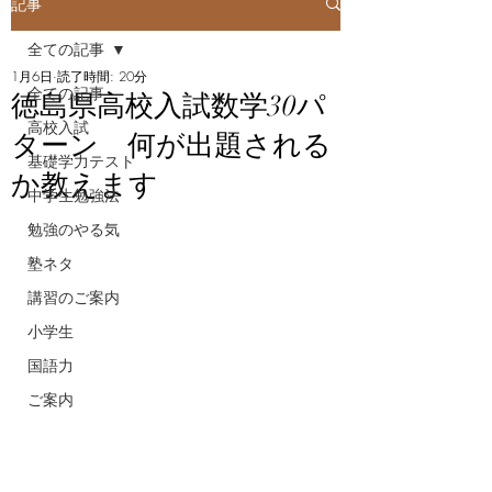
記事
全ての記事
1月6日
読了時間: 20分
全ての記事
徳島県高校入試数学30パ
高校入試
ターン 何が出題される
基礎学力テスト
か教えます
中学生勉強法
勉強のやる気
塾ネタ
講習のご案内
小学生
国語力
ご案内