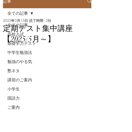
記事
全ての記事
2025年5月15日
読了時間: 2分
全ての記事
定期テスト集中講座
高校入試
【2025/5月～】
基礎学力テスト
中学生勉強法
勉強のやる気
塾ネタ
講習のご案内
小学生
国語力
ご案内