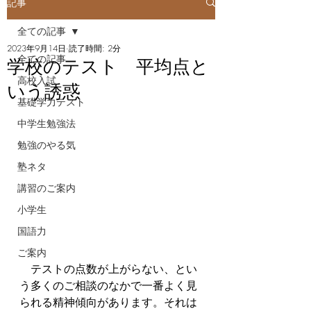
記事
全ての記事
2023年9月14日
読了時間: 2分
全ての記事
学校のテスト 平均点と
高校入試
いう誘惑
基礎学力テスト
中学生勉強法
勉強のやる気
塾ネタ
講習のご案内
小学生
国語力
ご案内
　テストの点数が上がらない、とい
う多くのご相談のなかで一番よく見
られる精神傾向があります。それは