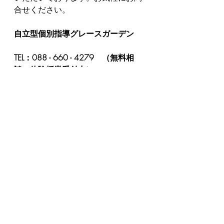
合せください。
自立型個別指導グレースガーデン
TEL：088 - 660 - 4279　（無料相
談、体験授業受付中）
受付時間　15:30～20:00
#無料体験授業受付中
#基礎学力テスト応援中
#平均を目標にするな
#南部中学校から車で5分
最新記事
すべて表示