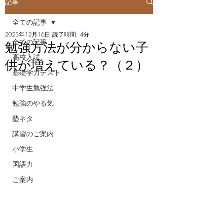
記事
全ての記事
2023年12月16日
読了時間: 4分
全ての記事
勉強方法が分からない子
高校入試
供が増えている？（２）
基礎学力テスト
中学生勉強法
勉強のやる気
塾ネタ
講習のご案内
小学生
国語力
ご案内